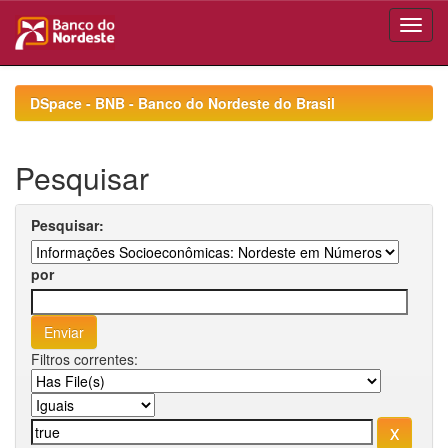
Skip
navigation
DSpace - BNB - Banco do Nordeste do Brasil
Pesquisar
Pesquisar:
por
Filtros correntes: