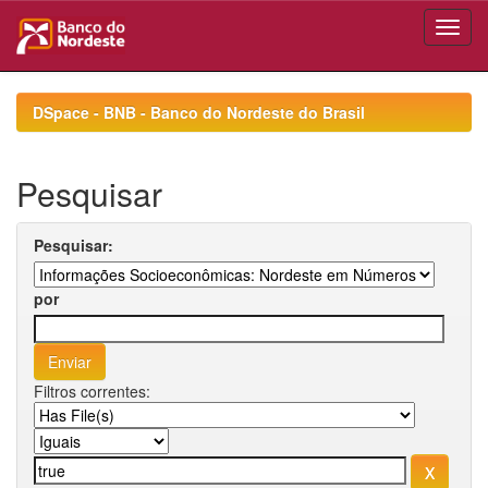
Skip
navigation
DSpace - BNB - Banco do Nordeste do Brasil
Pesquisar
Pesquisar:
por
Filtros correntes: