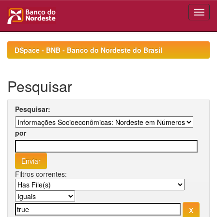
Skip
navigation
DSpace - BNB - Banco do Nordeste do Brasil
Pesquisar
Pesquisar:
por
Filtros correntes: