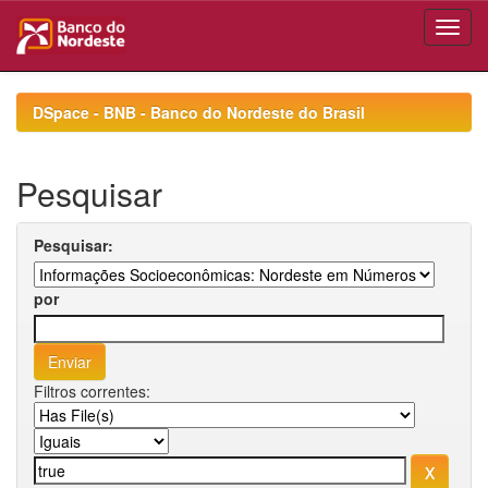
Skip
navigation
DSpace - BNB - Banco do Nordeste do Brasil
Pesquisar
Pesquisar:
por
Filtros correntes: