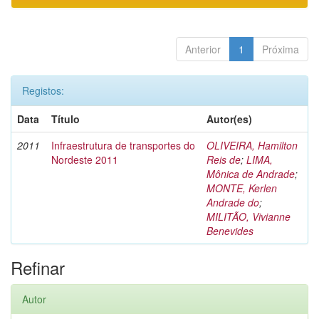
Anterior
1
Próxima
Registos:
Data
Título
Autor(es)
2011
Infraestrutura de transportes do
OLIVEIRA, Hamilton
Nordeste 2011
Reis de
;
LIMA,
Mônica de Andrade
;
MONTE, Kerlen
Andrade do
;
MILITÃO, Vivianne
Benevides
Refinar
Autor