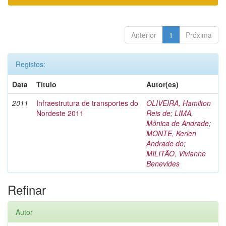
Anterior
1
Próxima
Registos:
Data
Título
Autor(es)
2011
Infraestrutura de transportes do
OLIVEIRA, Hamilton
Nordeste 2011
Reis de
;
LIMA,
Mônica de Andrade
;
MONTE, Kerlen
Andrade do
;
MILITÃO, Vivianne
Benevides
Refinar
Autor