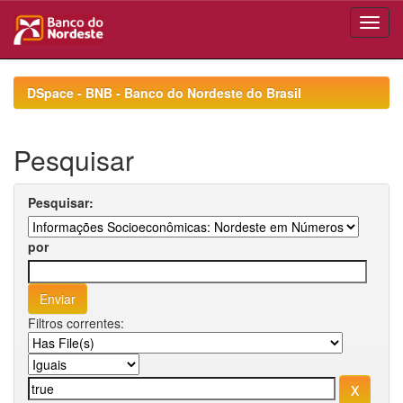
Skip
navigation
DSpace - BNB - Banco do Nordeste do Brasil
Pesquisar
Pesquisar:
por
Filtros correntes: