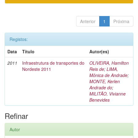
Anterior
1
Próxima
Registos:
Data
Título
Autor(es)
2011
Infraestrutura de transportes do
OLIVEIRA, Hamilton
Nordeste 2011
Reis de
;
LIMA,
Mônica de Andrade
;
MONTE, Kerlen
Andrade do
;
MILITÃO, Vivianne
Benevides
Refinar
Autor