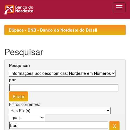
Skip
navigation
DSpace - BNB - Banco do Nordeste do Brasil
Pesquisar
Pesquisar:
por
Filtros correntes: