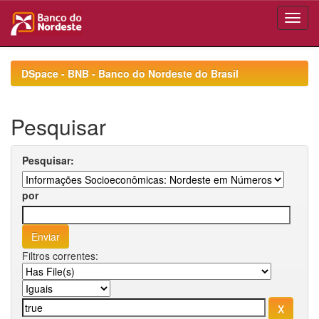
Skip
navigation
DSpace - BNB - Banco do Nordeste do Brasil
Pesquisar
Pesquisar:
por
Filtros correntes: