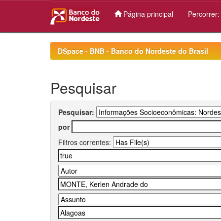
Página principal
Percorrer
Skip
navigation
DSpace - BNB - Banco do Nordeste do Brasil
Pesquisar
Pesquisar:
por
Filtros correntes: