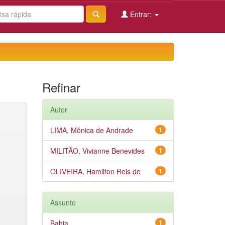
Entrar:
Refinar
Autor
LIMA, Mônica de Andrade
1
MILITÃO, Vivianne Benevides
1
OLIVEIRA, Hamilton Reis de
1
Assunto
Bahia
1