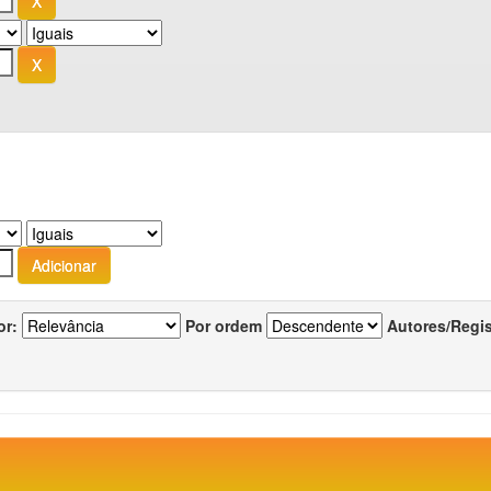
or:
Por ordem
Autores/Regi