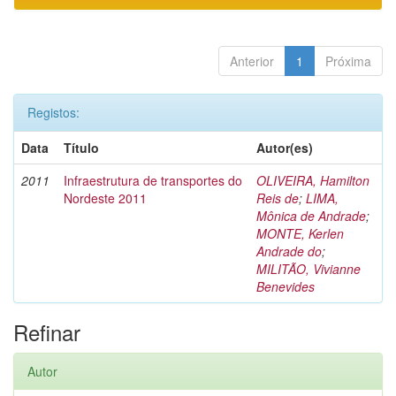
Anterior
1
Próxima
Registos:
Data
Título
Autor(es)
2011
Infraestrutura de transportes do
OLIVEIRA, Hamilton
Nordeste 2011
Reis de
;
LIMA,
Mônica de Andrade
;
MONTE, Kerlen
Andrade do
;
MILITÃO, Vivianne
Benevides
Refinar
Autor