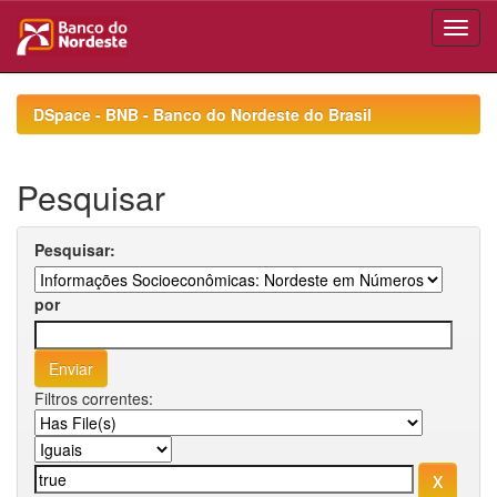
Skip
navigation
DSpace - BNB - Banco do Nordeste do Brasil
Pesquisar
Pesquisar:
por
Filtros correntes: