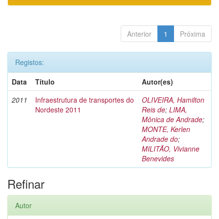
Anterior
1
Próxima
Registos:
Data
Título
Autor(es)
2011
Infraestrutura de transportes do
OLIVEIRA, Hamilton
Nordeste 2011
Reis de
;
LIMA,
Mônica de Andrade
;
MONTE, Kerlen
Andrade do
;
MILITÃO, Vivianne
Benevides
Refinar
Autor