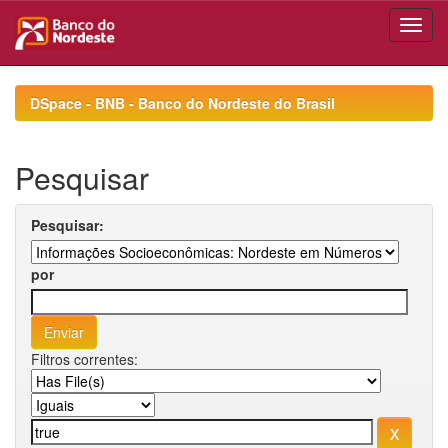
Skip
navigation
DSpace - BNB - Banco do Nordeste do Brasil
Pesquisar
Pesquisar:
por
Filtros correntes: