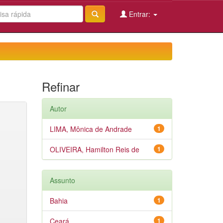
Entrar:
Refinar
Autor
LIMA, Mônica de Andrade
1
OLIVEIRA, Hamilton Reis de
1
Assunto
Bahia
1
Ceará
1