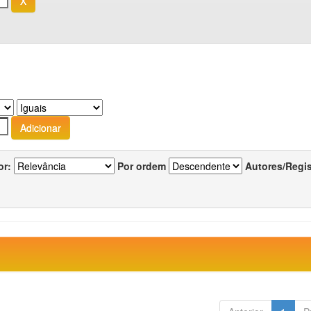
or:
Por ordem
Autores/Regi