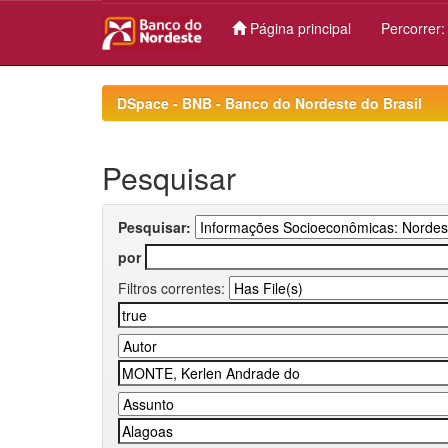
Página principal
Percorrer
Skip
navigation
DSpace - BNB - Banco do Nordeste do Brasil
Pesquisar
Pesquisar:
por
Filtros correntes: