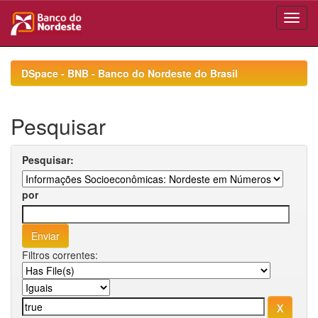
Skip
navigation
DSpace - BNB - Banco do Nordeste do Brasil
Pesquisar
Pesquisar:
por
Filtros correntes: