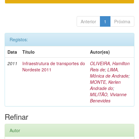
Anterior
1
Próxima
Registos:
Data
Título
Autor(es)
2011
Infraestrutura de transportes do
OLIVEIRA, Hamilton
Nordeste 2011
Reis de
;
LIMA,
Mônica de Andrade
;
MONTE, Kerlen
Andrade do
;
MILITÃO, Vivianne
Benevides
Refinar
Autor