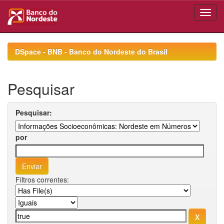
Skip
navigation
DSpace - BNB - Banco do Nordeste do Brasil
Pesquisar
Pesquisar:
por
Filtros correntes: