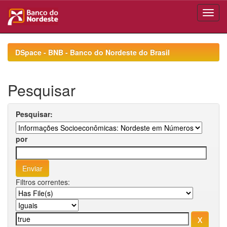
Skip
navigation
DSpace - BNB - Banco do Nordeste do Brasil
Pesquisar
Pesquisar:
por
Filtros correntes: