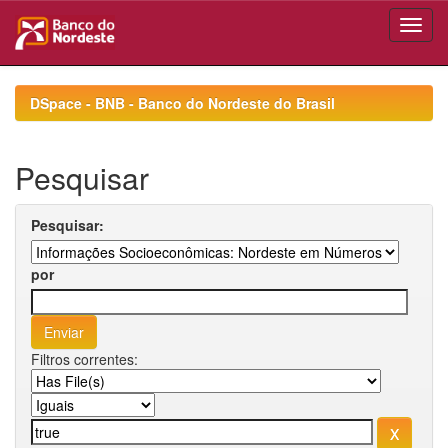
Skip
navigation
DSpace - BNB - Banco do Nordeste do Brasil
Pesquisar
Pesquisar:
por
Filtros correntes: