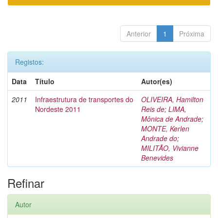
Anterior
1
Próxima
Registos:
Data
Título
Autor(es)
2011
Infraestrutura de transportes do
OLIVEIRA, Hamilton
Nordeste 2011
Reis de
;
LIMA,
Mônica de Andrade
;
MONTE, Kerlen
Andrade do
;
MILITÃO, Vivianne
Benevides
Refinar
Autor