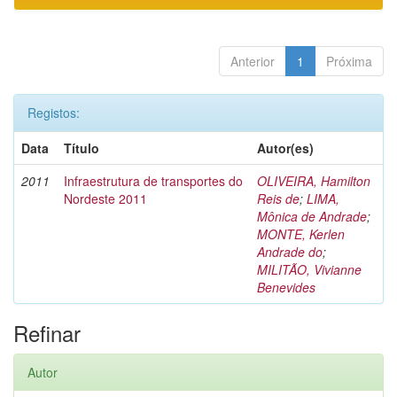
Anterior
1
Próxima
Registos:
Data
Título
Autor(es)
2011
Infraestrutura de transportes do
OLIVEIRA, Hamilton
Nordeste 2011
Reis de
;
LIMA,
Mônica de Andrade
;
MONTE, Kerlen
Andrade do
;
MILITÃO, Vivianne
Benevides
Refinar
Autor