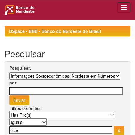
Skip
navigation
DSpace - BNB - Banco do Nordeste do Brasil
Pesquisar
Pesquisar:
por
Filtros correntes: