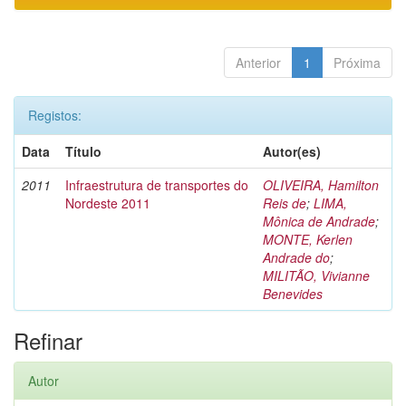
Anterior
1
Próxima
Registos:
Data
Título
Autor(es)
2011
Infraestrutura de transportes do
OLIVEIRA, Hamilton
Nordeste 2011
Reis de
;
LIMA,
Mônica de Andrade
;
MONTE, Kerlen
Andrade do
;
MILITÃO, Vivianne
Benevides
Refinar
Autor