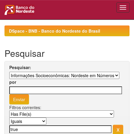
Skip
navigation
DSpace - BNB - Banco do Nordeste do Brasil
Pesquisar
Pesquisar:
por
Filtros correntes: