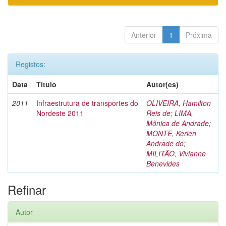
Anterior
1
Próxima
Registos:
Data
Título
Autor(es)
2011
Infraestrutura de transportes do
OLIVEIRA, Hamilton
Nordeste 2011
Reis de
;
LIMA,
Mônica de Andrade
;
MONTE, Kerlen
Andrade do
;
MILITÃO, Vivianne
Benevides
Refinar
Autor