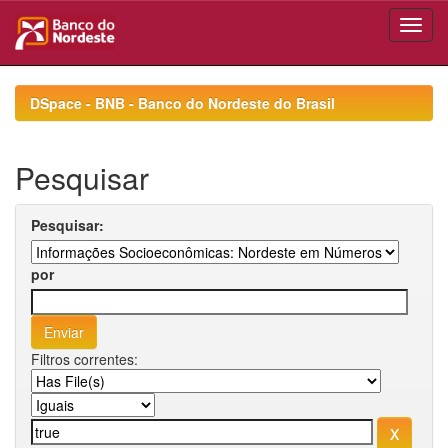
Skip
navigation
DSpace - BNB - Banco do Nordeste do Brasil
Pesquisar
Pesquisar:
por
Filtros correntes: