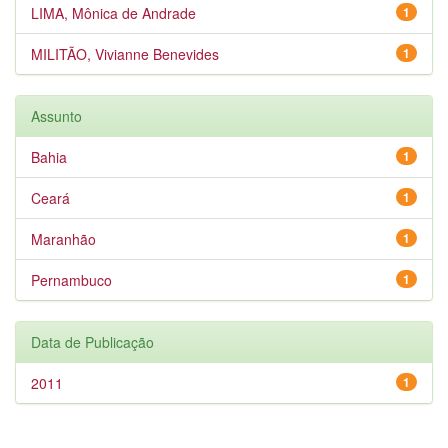
LIMA, Mônica de Andrade
1
MILITÃO, Vivianne Benevides
1
Assunto
Bahia
1
Ceará
1
Maranhão
1
Pernambuco
1
Data de Publicação
2011
1