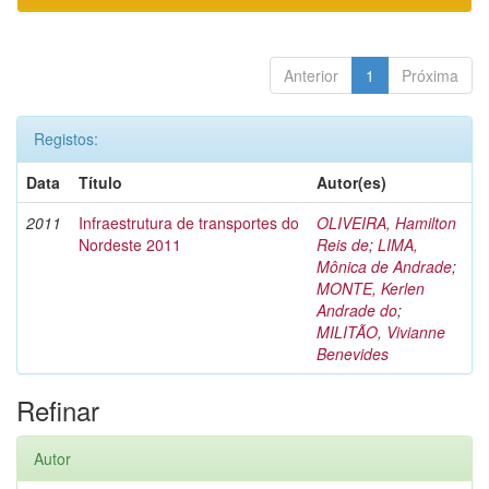
Anterior
1
Próxima
Registos:
Data
Título
Autor(es)
2011
Infraestrutura de transportes do
OLIVEIRA, Hamilton
Nordeste 2011
Reis de
;
LIMA,
Mônica de Andrade
;
MONTE, Kerlen
Andrade do
;
MILITÃO, Vivianne
Benevides
Refinar
Autor