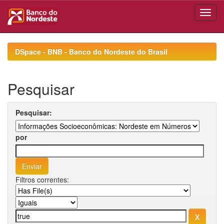
Skip
navigation
DSpace - BNB - Banco do Nordeste do Brasil
Pesquisar
Pesquisar:
por
Filtros correntes: