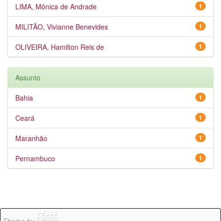
LIMA, Mônica de Andrade
1
MILITÃO, Vivianne Benevides
1
OLIVEIRA, Hamilton Reis de
1
Assunto
Bahia
1
Ceará
1
Maranhão
1
Pernambuco
1