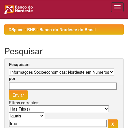
Skip
navigation
DSpace - BNB - Banco do Nordeste do Brasil
Pesquisar
Pesquisar:
por
Filtros correntes: