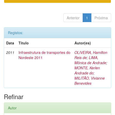
Anterior
1
Próxima
Registos:
Data
Título
Autor(es)
2011
Infraestrutura de transportes do
OLIVEIRA, Hamilton
Nordeste 2011
Reis de
;
LIMA,
Mônica de Andrade
;
MONTE, Kerlen
Andrade do
;
MILITÃO, Vivianne
Benevides
Refinar
Autor