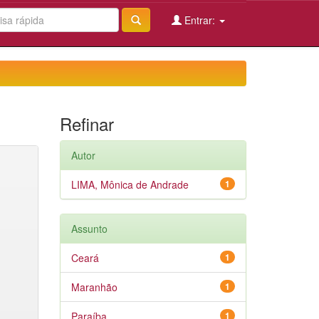
Entrar:
Refinar
Autor
LIMA, Mônica de Andrade
1
Assunto
Ceará
1
Maranhão
1
Paraíba
1