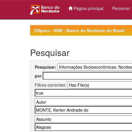
Página principal
Percorrer
Skip
navigation
DSpace - BNB - Banco do Nordeste do Brasil
Pesquisar
Pesquisar:
por
Filtros correntes: