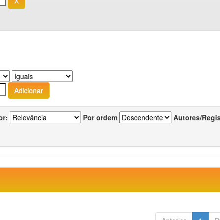
or:
Por ordem
Autores/Regi