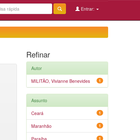
Entrar:
Refinar
Autor
MILITÃO, Vivianne Benevides
1
Assunto
Ceará
1
Maranhão
1
Paraíba
1