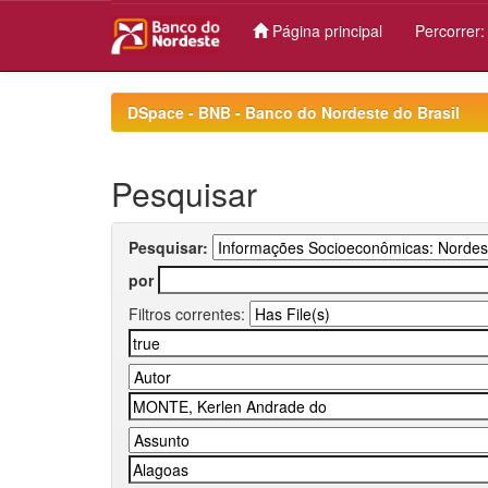
Página principal
Percorrer
Skip
navigation
DSpace - BNB - Banco do Nordeste do Brasil
Pesquisar
Pesquisar:
por
Filtros correntes: