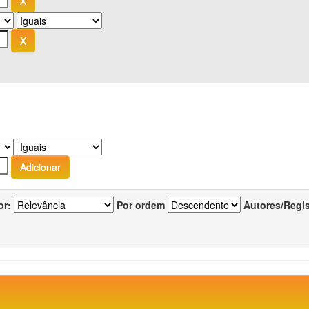
or:
Por ordem
Autores/Regi