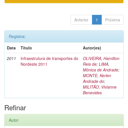
Anterior
1
Próxima
Registos:
Data
Título
Autor(es)
2011
Infraestrutura de transportes do
OLIVEIRA, Hamilton
Nordeste 2011
Reis de
;
LIMA,
Mônica de Andrade
;
MONTE, Kerlen
Andrade do
;
MILITÃO, Vivianne
Benevides
Refinar
Autor