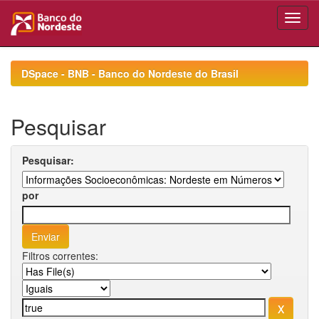
Skip
navigation
DSpace - BNB - Banco do Nordeste do Brasil
Pesquisar
Pesquisar:
por
Filtros correntes: