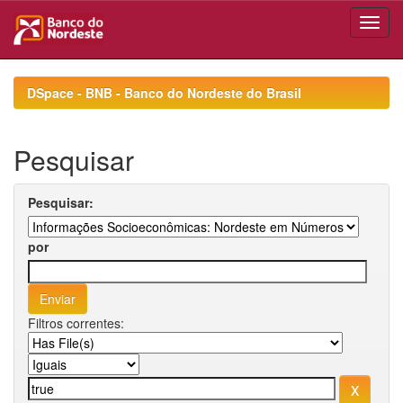
Skip
navigation
DSpace - BNB - Banco do Nordeste do Brasil
Pesquisar
Pesquisar:
por
Filtros correntes: