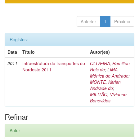
Anterior
1
Próxima
Registos:
Data
Título
Autor(es)
2011
Infraestrutura de transportes do
OLIVEIRA, Hamilton
Nordeste 2011
Reis de
;
LIMA,
Mônica de Andrade
;
MONTE, Kerlen
Andrade do
;
MILITÃO, Vivianne
Benevides
Refinar
Autor