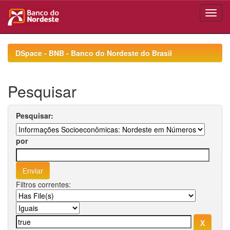
Skip
navigation
DSpace - BNB - Banco do Nordeste do Brasil
Pesquisar
Pesquisar:
por
Filtros correntes: