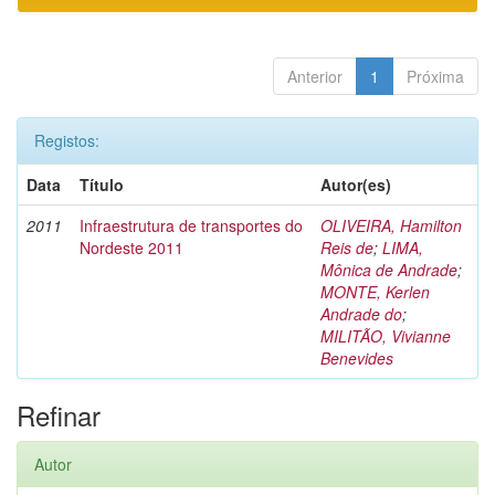
Anterior
1
Próxima
Registos:
Data
Título
Autor(es)
2011
Infraestrutura de transportes do
OLIVEIRA, Hamilton
Nordeste 2011
Reis de
;
LIMA,
Mônica de Andrade
;
MONTE, Kerlen
Andrade do
;
MILITÃO, Vivianne
Benevides
Refinar
Autor