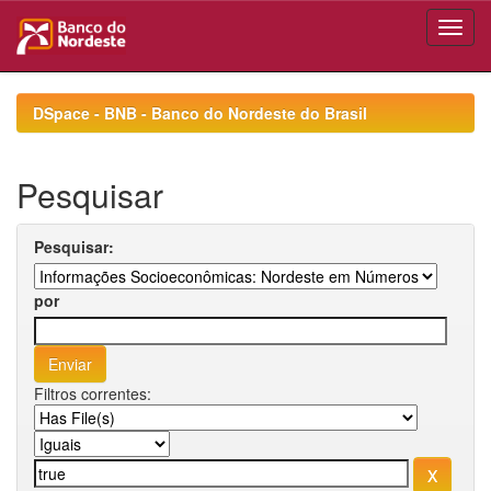
Skip
navigation
DSpace - BNB - Banco do Nordeste do Brasil
Pesquisar
Pesquisar:
por
Filtros correntes: