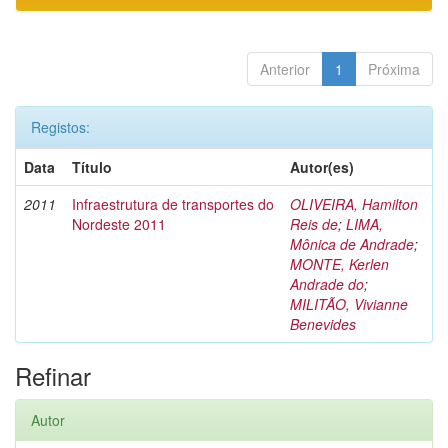
Anterior
1
Próxima
Registos:
Data
Título
Autor(es)
2011
Infraestrutura de transportes do
OLIVEIRA, Hamilton
Nordeste 2011
Reis de
;
LIMA,
Mônica de Andrade
;
MONTE, Kerlen
Andrade do
;
MILITÃO, Vivianne
Benevides
Refinar
Autor