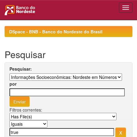
Skip
navigation
DSpace - BNB - Banco do Nordeste do Brasil
Pesquisar
Pesquisar:
por
Filtros correntes: