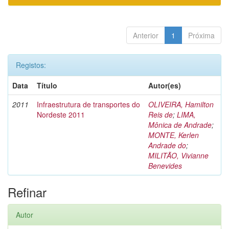
Anterior
1
Próxima
Registos:
Data
Título
Autor(es)
2011
Infraestrutura de transportes do
OLIVEIRA, Hamilton
Nordeste 2011
Reis de
;
LIMA,
Mônica de Andrade
;
MONTE, Kerlen
Andrade do
;
MILITÃO, Vivianne
Benevides
Refinar
Autor