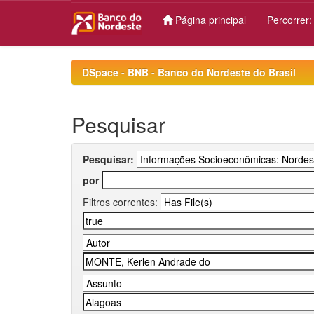
Página principal
Percorrer
Skip
navigation
DSpace - BNB - Banco do Nordeste do Brasil
Pesquisar
Pesquisar:
por
Filtros correntes: