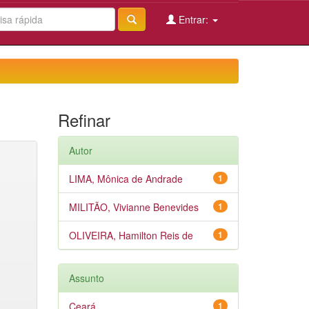
Entrar:
Refinar
Autor
LIMA, Mônica de Andrade
1
MILITÃO, Vivianne Benevides
1
OLIVEIRA, Hamilton Reis de
1
Assunto
Ceará
1