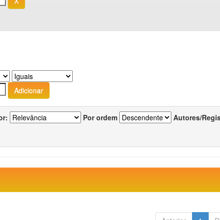
or:
Por ordem
Autores/Regi