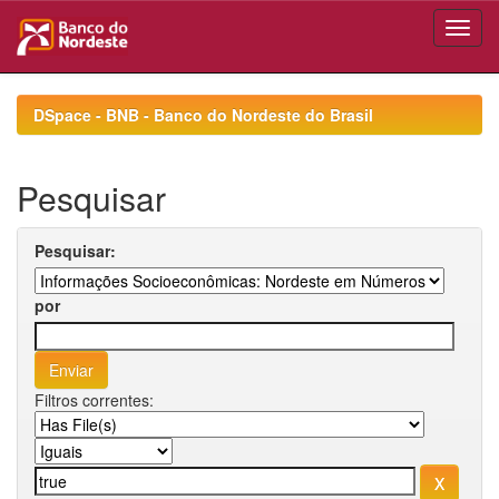
Skip
navigation
DSpace - BNB - Banco do Nordeste do Brasil
Pesquisar
Pesquisar:
por
Filtros correntes: