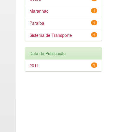
Maranhão
1
Paraíba
1
Sistema de Transporte
1
Data de Publicação
2011
1