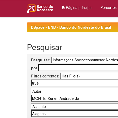
Página principal
Percorrer
Skip
navigation
DSpace - BNB - Banco do Nordeste do Brasil
Pesquisar
Pesquisar:
por
Filtros correntes: