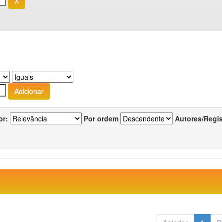
or:
Por ordem
Autores/Regi