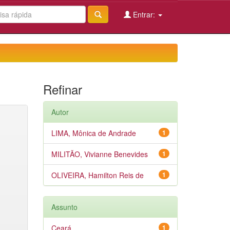
Entrar:
Refinar
Autor
LIMA, Mônica de Andrade
1
MILITÃO, Vivianne Benevides
1
OLIVEIRA, Hamilton Reis de
1
Assunto
Ceará
1