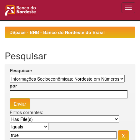
Skip
navigation
DSpace - BNB - Banco do Nordeste do Brasil
Pesquisar
Pesquisar:
por
Filtros correntes: