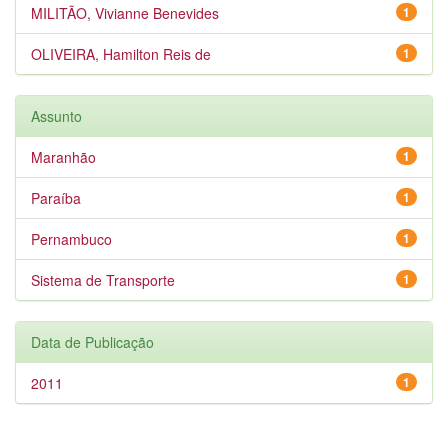
MILITÃO, Vivianne Benevides
1
OLIVEIRA, Hamilton Reis de
1
Assunto
Maranhão
1
Paraíba
1
Pernambuco
1
Sistema de Transporte
1
Data de Publicação
2011
1