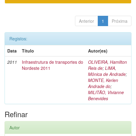
Anterior
1
Próxima
Registos:
Data
Título
Autor(es)
2011
Infraestrutura de transportes do
OLIVEIRA, Hamilton
Nordeste 2011
Reis de
;
LIMA,
Mônica de Andrade
;
MONTE, Kerlen
Andrade do
;
MILITÃO, Vivianne
Benevides
Refinar
Autor