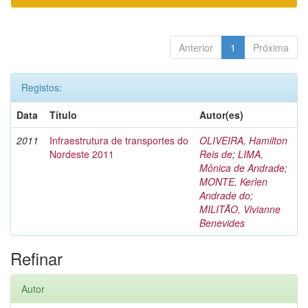
Anterior
1
Próxima
Registos:
Data
Título
Autor(es)
2011
Infraestrutura de transportes do
OLIVEIRA, Hamilton
Nordeste 2011
Reis de
;
LIMA,
Mônica de Andrade
;
MONTE, Kerlen
Andrade do
;
MILITÃO, Vivianne
Benevides
Refinar
Autor