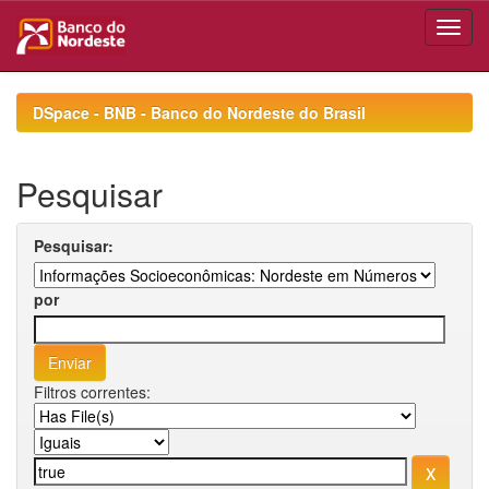
Skip
navigation
DSpace - BNB - Banco do Nordeste do Brasil
Pesquisar
Pesquisar:
por
Filtros correntes: