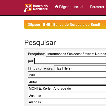
Página principal
Percorrer
Skip
navigation
DSpace - BNB - Banco do Nordeste do Brasil
Pesquisar
Pesquisar:
por
Filtros correntes: