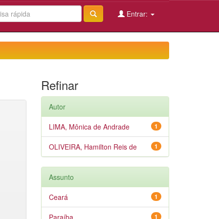
Entrar:
Refinar
Autor
LIMA, Mônica de Andrade
1
OLIVEIRA, Hamilton Reis de
1
Assunto
Ceará
1
Paraíba
1