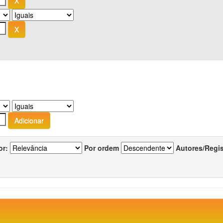
or:
Por ordem
Autores/Regi