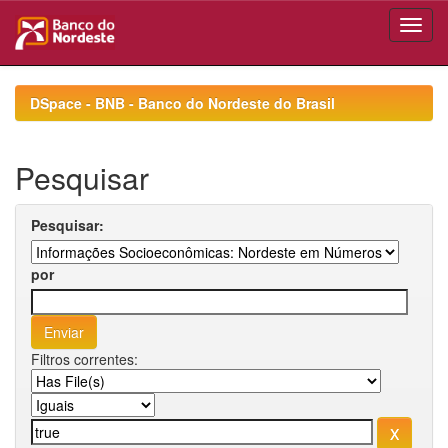
Skip
navigation
DSpace - BNB - Banco do Nordeste do Brasil
Pesquisar
Pesquisar:
por
Filtros correntes: