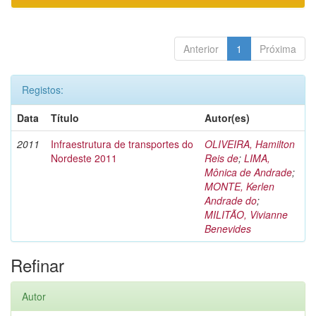
Anterior
1
Próxima
Registos:
Data
Título
Autor(es)
2011
Infraestrutura de transportes do
OLIVEIRA, Hamilton
Nordeste 2011
Reis de
;
LIMA,
Mônica de Andrade
;
MONTE, Kerlen
Andrade do
;
MILITÃO, Vivianne
Benevides
Refinar
Autor