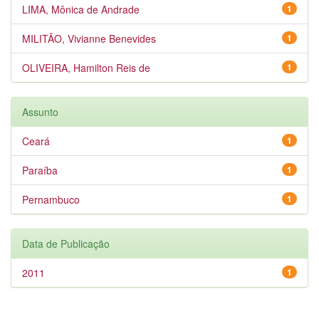
LIMA, Mônica de Andrade
1
MILITÃO, Vivianne Benevides
1
OLIVEIRA, Hamilton Reis de
1
Assunto
Ceará
1
Paraíba
1
Pernambuco
1
Data de Publicação
2011
1