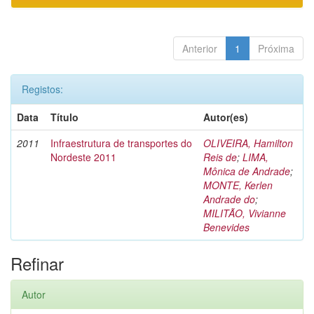
Anterior
1
Próxima
Registos:
Data
Título
Autor(es)
2011
Infraestrutura de transportes do
OLIVEIRA, Hamilton
Nordeste 2011
Reis de
;
LIMA,
Mônica de Andrade
;
MONTE, Kerlen
Andrade do
;
MILITÃO, Vivianne
Benevides
Refinar
Autor