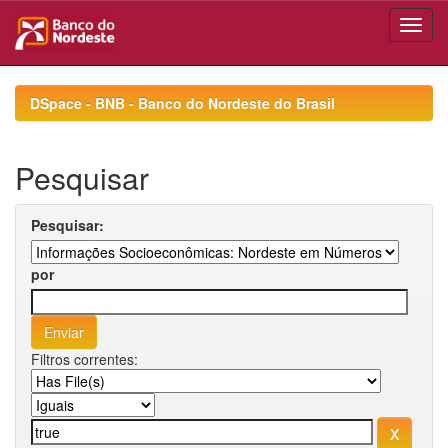
Skip
navigation
DSpace - BNB - Banco do Nordeste do Brasil
Pesquisar
Pesquisar:
por
Filtros correntes: