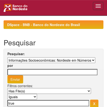
Skip
navigation
DSpace - BNB - Banco do Nordeste do Brasil
Pesquisar
Pesquisar:
por
Filtros correntes: