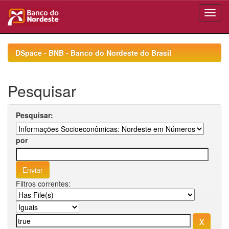
Skip
navigation
DSpace - BNB - Banco do Nordeste do Brasil
Pesquisar
Pesquisar:
por
Filtros correntes: