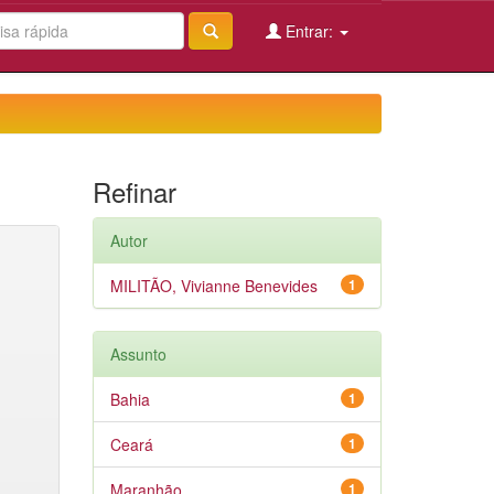
Entrar:
Refinar
Autor
MILITÃO, Vivianne Benevides
1
Assunto
Bahia
1
Ceará
1
Maranhão
1