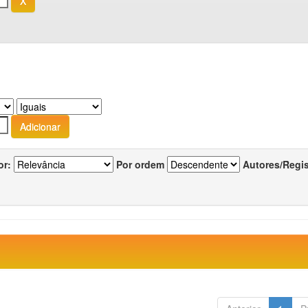
or:
Por ordem
Autores/Regi