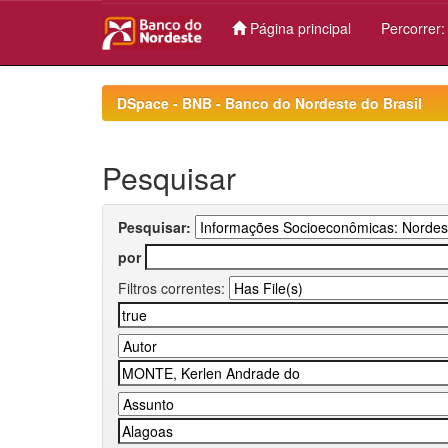
Página principal
Percorrer
Skip
navigation
DSpace - BNB - Banco do Nordeste do Brasil
Pesquisar
Pesquisar:
por
Filtros correntes: