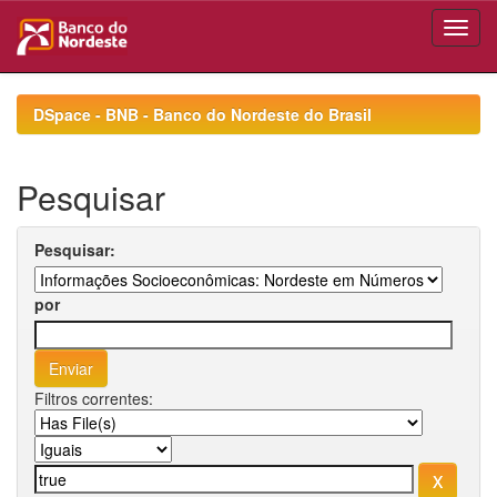
Skip
navigation
DSpace - BNB - Banco do Nordeste do Brasil
Pesquisar
Pesquisar:
por
Filtros correntes: