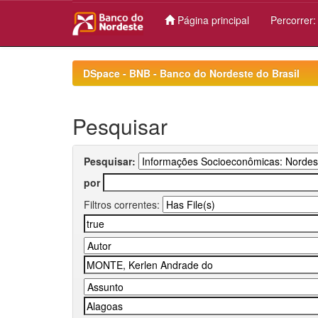
Página principal
Percorrer
Skip
navigation
DSpace - BNB - Banco do Nordeste do Brasil
Pesquisar
Pesquisar:
por
Filtros correntes: