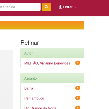
Entrar:
Refinar
Autor
MILITÃO, Vivianne Benevides
1
Assunto
Bahia
1
Pernambuco
1
Rio Grande do Norte
1