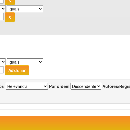
or:
Por ordem
Autores/Regi