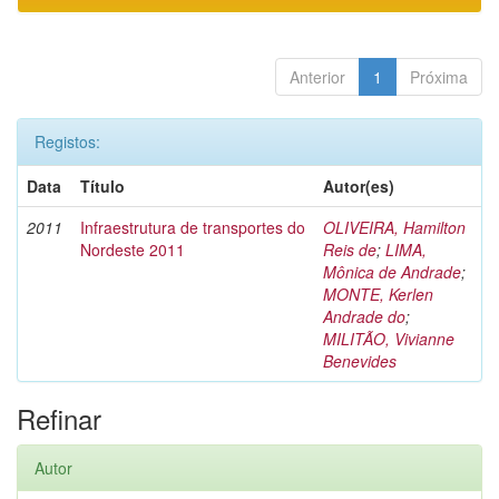
Anterior
1
Próxima
Registos:
Data
Título
Autor(es)
2011
Infraestrutura de transportes do
OLIVEIRA, Hamilton
Nordeste 2011
Reis de
;
LIMA,
Mônica de Andrade
;
MONTE, Kerlen
Andrade do
;
MILITÃO, Vivianne
Benevides
Refinar
Autor