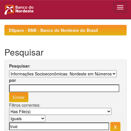
Skip
navigation
DSpace - BNB - Banco do Nordeste do Brasil
Pesquisar
Pesquisar:
por
Filtros correntes: