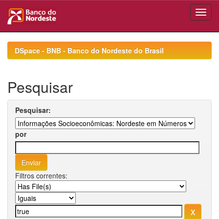
Skip
navigation
DSpace - BNB - Banco do Nordeste do Brasil
Pesquisar
Pesquisar:
por
Filtros correntes: