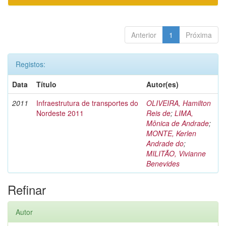
Anterior
1
Próxima
Registos:
Data
Título
Autor(es)
2011
Infraestrutura de transportes do
OLIVEIRA, Hamilton
Nordeste 2011
Reis de
;
LIMA,
Mônica de Andrade
;
MONTE, Kerlen
Andrade do
;
MILITÃO, Vivianne
Benevides
Refinar
Autor