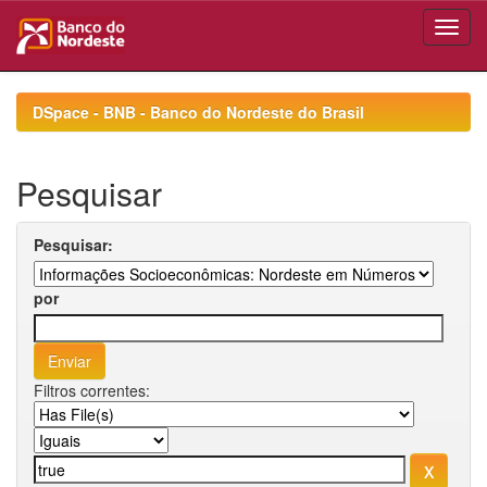
Skip
navigation
DSpace - BNB - Banco do Nordeste do Brasil
Pesquisar
Pesquisar:
por
Filtros correntes: