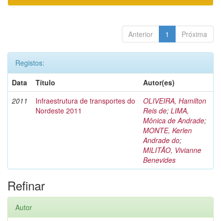
Anterior
1
Próxima
Registos:
Data
Título
Autor(es)
2011
Infraestrutura de transportes do
OLIVEIRA, Hamilton
Nordeste 2011
Reis de
;
LIMA,
Mônica de Andrade
;
MONTE, Kerlen
Andrade do
;
MILITÃO, Vivianne
Benevides
Refinar
Autor