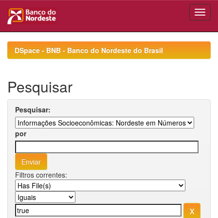
Skip
navigation
DSpace - BNB - Banco do Nordeste do Brasil
Pesquisar
Pesquisar:
por
Filtros correntes: