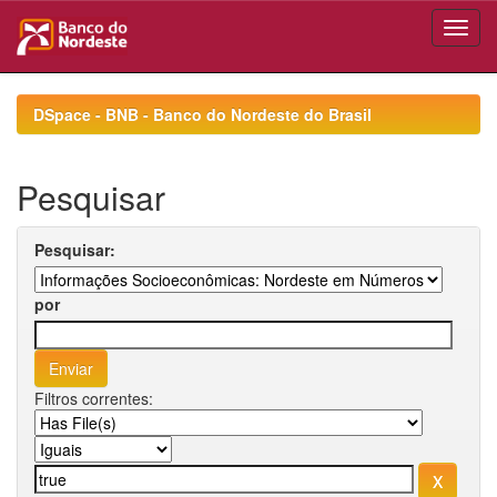
Skip
navigation
DSpace - BNB - Banco do Nordeste do Brasil
Pesquisar
Pesquisar:
por
Filtros correntes: