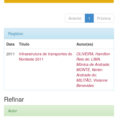
Anterior
1
Próxima
Registos:
Data
Título
Autor(es)
2011
Infraestrutura de transportes do
OLIVEIRA, Hamilton
Nordeste 2011
Reis de
;
LIMA,
Mônica de Andrade
;
MONTE, Kerlen
Andrade do
;
MILITÃO, Vivianne
Benevides
Refinar
Autor