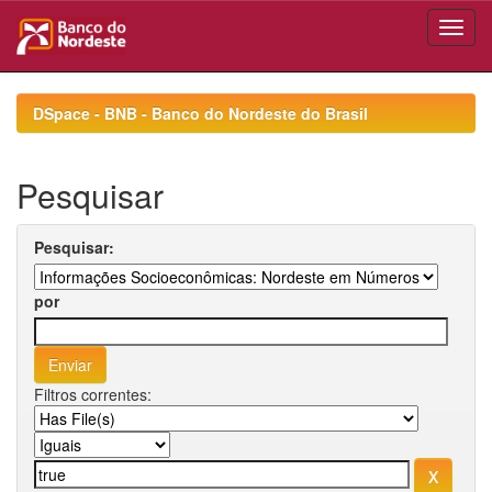
Skip
navigation
DSpace - BNB - Banco do Nordeste do Brasil
Pesquisar
Pesquisar:
por
Filtros correntes: