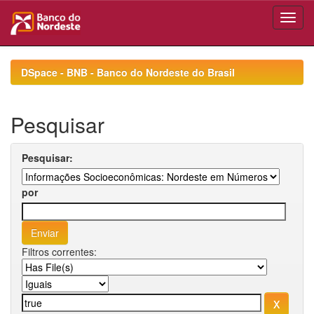
Skip
navigation
DSpace - BNB - Banco do Nordeste do Brasil
Pesquisar
Pesquisar:
por
Filtros correntes: