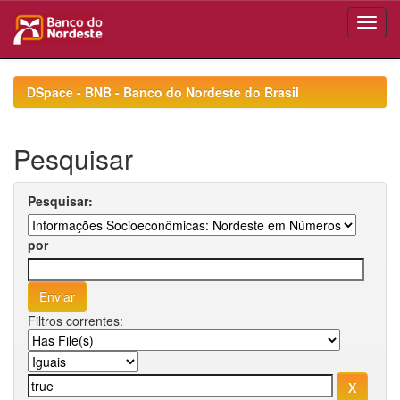
Skip
navigation
DSpace - BNB - Banco do Nordeste do Brasil
Pesquisar
Pesquisar:
por
Filtros correntes: