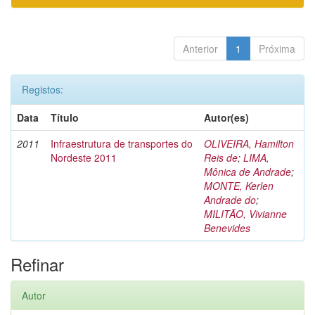
Anterior
1
Próxima
Registos:
Data
Título
Autor(es)
2011
Infraestrutura de transportes do
OLIVEIRA, Hamilton
Nordeste 2011
Reis de
;
LIMA,
Mônica de Andrade
;
MONTE, Kerlen
Andrade do
;
MILITÃO, Vivianne
Benevides
Refinar
Autor