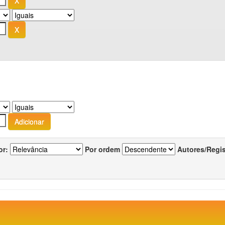
or:
Por ordem
Autores/Regi