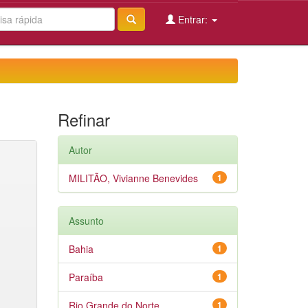
Entrar:
Refinar
Autor
MILITÃO, Vivianne Benevides
1
Assunto
Bahia
1
Paraíba
1
Rio Grande do Norte
1