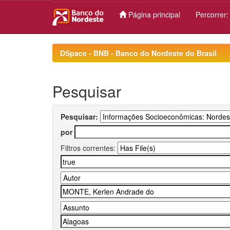
Página principal
Percorrer
Skip
navigation
DSpace - BNB - Banco do Nordeste do Brasil
Pesquisar
Pesquisar:
por
Filtros correntes: