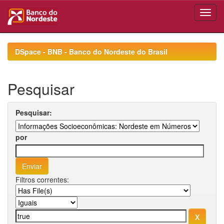
Skip
navigation
DSpace - BNB - Banco do Nordeste do Brasil
Pesquisar
Pesquisar:
por
Filtros correntes: