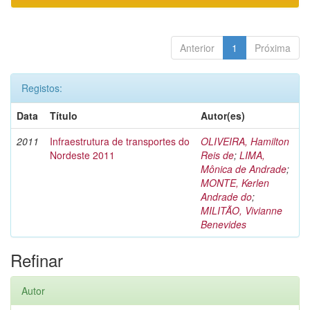
Anterior
1
Próxima
Registos:
Data
Título
Autor(es)
2011
Infraestrutura de transportes do
OLIVEIRA, Hamilton
Nordeste 2011
Reis de
;
LIMA,
Mônica de Andrade
;
MONTE, Kerlen
Andrade do
;
MILITÃO, Vivianne
Benevides
Refinar
Autor